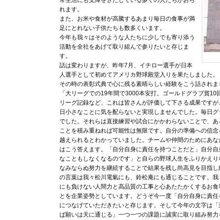
常生活にも支障をきたしている多くの人たちがおら
れます。
また、お米や食材が高騰するあまり毎日の食事が満
足にとれない子供たちも数多くいます。
今年も我々はそのような人たちに少しでも寄り添う
活動を全社をあげて取り組んで参りたいと存じま
す。
話は変わりますが、昨年7月、イチロー選手が日本
人選手として初めてアメリカ野球殿堂入りを果たしました。
その時の表彰式典で心に残る素晴らしい経験をこう話されま
「大リーグでの19年間で3000本安打。ゴールドグラブ賞10回
リーグ記録など、これは皆さんが評価して下さる成果ですが
日小さなことに気を配らないと実現しませんでした。毎日グ
でした。それらは直接練習や試合にかかわらないことで、あ
ことを積み重ねれば可能性は無限です。自分の準備への信念
越えられるとわかっていました。チームや仲間のためにあな
はこう答えます。「自分自身に責任を持つことだと」自分自
なこともしなくなるのです」と自らの野球人生をふりかえり
なみならぬ努力を継続することで結果を残し尚高見を目指し
の言葉は我々松川電氣にも、鈴松庵にも通じることです。我
にも負けない人間力と高品質の工事と心あたたかくするお食
とを企業姿勢としています。どうぞ今一度「自分自身に責任
につなげていただきたいと存じます。そして今年の文字は「
ば願いは天に通じる」一つ一つの課題に誠実に取り組み努力