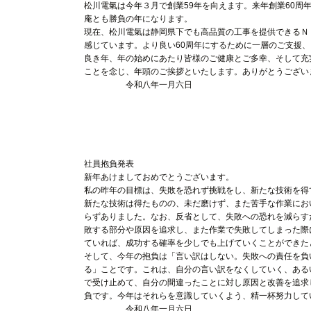
松川電氣は今年３月で創業59年を向えます。来年創業60周
庵とも勝負の年になります。
現在、松川電氣は静岡県下でも高品質の工事を提供できるＮ
感じています。より良い60周年にするために一層のご支援
良き年、年の始めにあたり皆様のご健康とご多幸、そして充
ことを念じ、年頭のご挨拶といたします。ありがとうござい
令和八年一月六日
松川電氣
代表取締役 
社員抱負発表
新年あけましておめでとうございます。
私の昨年の目標は、失敗を恐れず挑戦をし、新たな技術を得
新たな技術は得たものの、未だ磨けず、また苦手な作業にお
らずありました。なお、反省として、失敗への恐れを減らす
敗する部分や原因を追求し、また作業で失敗してしまった際
ていれば、成功する確率を少しでも上げていくことができた
そして、今年の抱負は「言い訳はしない。失敗への責任を負
る」ことです。これは、自分の言い訳をなくしていく、ある
で受け止めて、自分の間違ったことに対し原因と改善を追求
負です。今年はそれらを意識していくよう、精一杯努力して
令和八年一月六日