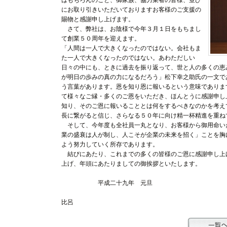
はもちろんのこと、御家族、協力業者の皆様、並び
にお取り引きいただいておりますお客様のご支援の
賜物と感謝申し上げます。
さて、弊社は、お陰様で今年３月１日をもちまし
て創業５０周年を迎えます。
「人間は一人で大きくなったのではない。会社もま
た一人で大きくなったのではない。あわただしい
日々の中にも、ときに過去を振り返って、世と人の多くの恵
が明日の歩みの真の力になるだろう」松下幸之助氏の一文で
う言葉があります。恩を知り恩に報いるという意味でありま
て様々なご縁・多くのご恩をいただき、ほんとうに感謝申し
知り、そのご恩に報いることとは何をするべきなのかを考え
長に繋がると信じ、さらなる５０年に向け精一杯精進を重ね
そして、今年度も全社員一丸となり、お客様から御用命い
業の盛衰は人が制し、人こそが企業の未来を招く」ことを胸
よう努力していく所存であります。
結びにあたり、これまでの多くの皆様のご恩に感謝申し上
上げ、年頭にあたりましての御挨拶といたします。
平成二十九年 元旦 
代表取締役
比呂