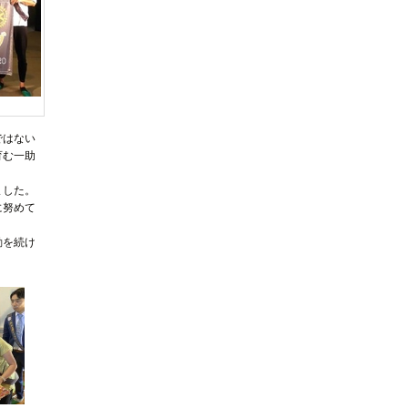
ではない
育む一助
ました。
に努めて
動を続け