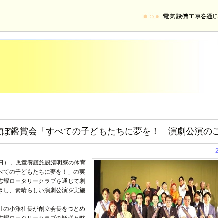
ぽぽ鑑賞会「すべての子どもたちに夢を！」演劇公演の
日（日）、児童養護施設清明寮の体育
べての子どもたちに夢を！」の実
志耀ロータリークラブを通じて劇
きし、素晴らしい演劇公演を実施
社の小澤社長が創立会長をつとめ