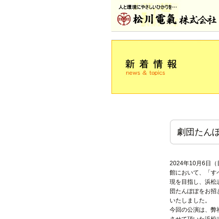
劇団たん
2024年10月6
館において、「す
現を目指し、浜松
団たんぽぽをお招
いたしました。
今回の公演は、弊