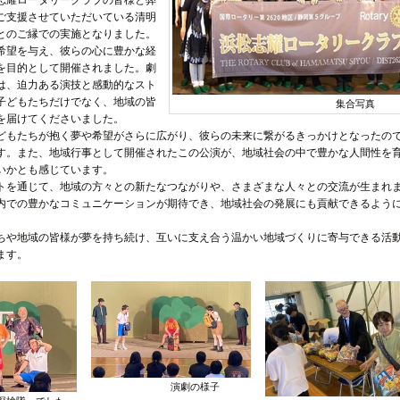
志耀ロータリークラブの皆様と弊
ご支援させていただいている清明
とのご縁での実施となりました。
希望を与え、彼らの心に豊かな経
を目的として開催されました。劇
は、迫力ある演技と感動的なスト
子どもたちだけでなく、地域の皆
集合写真
を届けてくださいました。
どもたちが抱く夢や希望がさらに広がり、彼らの未来に繋がるきっかけとなったの
す。また、地域行事として開催されたこの公演が、地域社会の中で豊かな人間性を
いかとも感じています。
トを通じて、地域の方々との新たなつながりや、さまざまな人々との交流が生まれ
内での豊かなコミュニケーションが期待でき、地域社会の発展にも貢献できるよう
ちや地域の皆様が夢を持ち続け、互いに支え合う温かい地域づくりに寄与できる活
ます。
演劇の様子