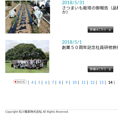
2018/5/31
さつまいも栽培の御報告（品
か）
2018/5/1
創業５０周年記念社員研修旅
|
4
|
5
|
6
|
7
|
8
|
9
|
10
|
11
|
12
|
13
|
14
|
Copyright 松川電氣株式会社 All Rights Reserved.