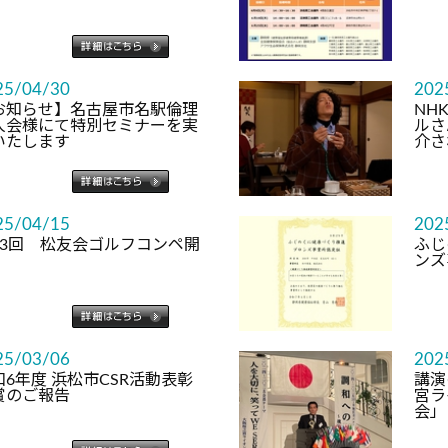
25/04/30
202
お知らせ】名古屋市名駅倫理
NH
人会様にて特別セミナーを実
ルさ
いたします
介さ
25/04/15
202
53回 松友会ゴルフコンペ開
ふじ
ンズ
25/03/06
202
和6年度 浜松市CSR活動表彰
講演
賞のご報告
宮ラ
会」