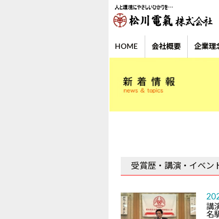
HOME
会社概要
企業理
受賞歴・講演・イベン
20
講
名