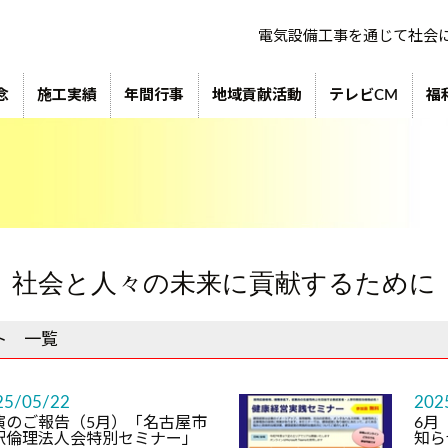
電気設備工事を通じて社会
念
施工実績
年間行事
地域貢献活動
テレビCM
福
社会と人々の未来に貢献するために
ト 一覧
25/05/22
202
演のご報告（5月）「名古屋市
6月
駅倫理法人会特別セミナー」
知ら