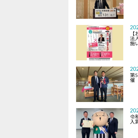
20
【
法
施
20
第
催
20
令
入