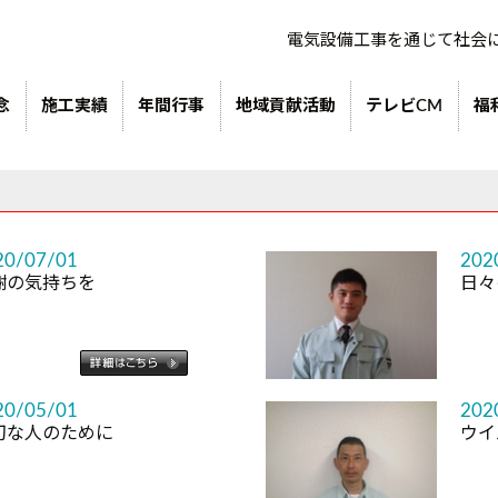
電気設備工事を通じて社会
念
施工実績
年間行事
地域貢献活動
テレビCM
福
20/07/01
202
謝の気持ちを
日々
20/05/01
202
切な人のために
ウイ