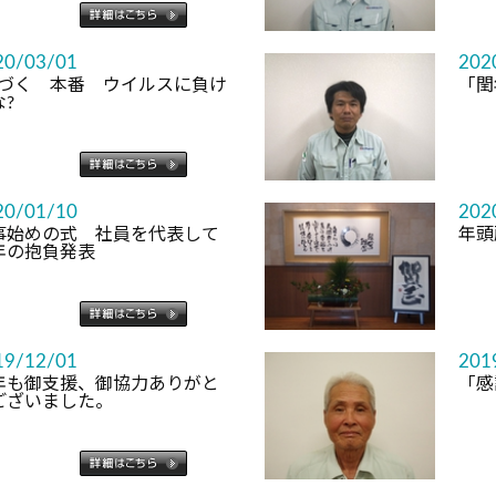
20/03/01
202
近づく 本番 ウイルスに負け
「閏
?
20/01/10
202
事始めの式 社員を代表して
年頭
年の抱負発表
19/12/01
201
年も御支援、御協力ありがと
「感
ございました。