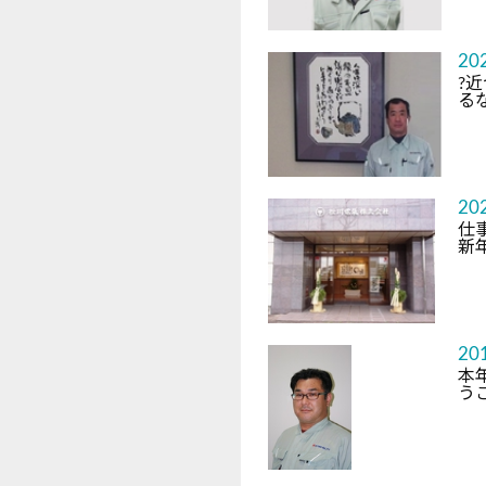
20
?
るな
20
仕
新
20
本
う