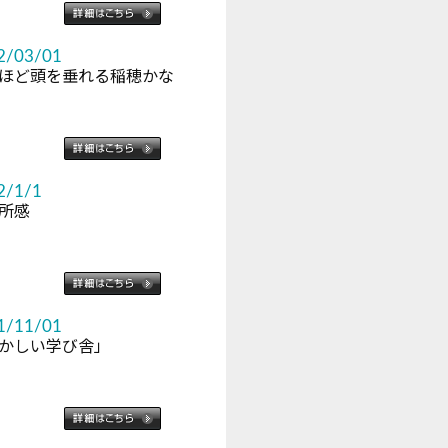
2/03/01
ほど頭を垂れる稲穂かな
2/1/1
所感
1/11/01
かしい学び舎」