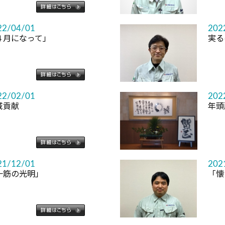
22/04/01
202
４月になって」
実る
22/02/01
202
域貢献
年頭
21/12/01
202
一筋の光明」
「懐