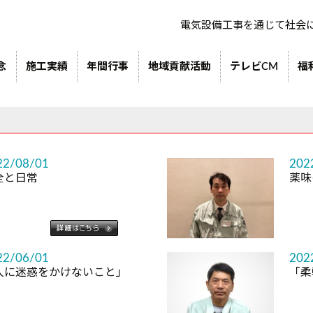
電気設備工事を通じて社会
念
施工実績
年間行事
地域貢献活動
テレビCM
福
22/08/01
202
全と日常
薬味
22/06/01
202
人に迷惑をかけないこと」
「柔